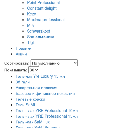
Point Professional
Constant delight
Kezy
Maxima professional
Milv
Schwarzkopf
Spa альганика
Tigi
Новинки
Акции
Сортировать:
Показывать:
Гель-лак Yre Luxury 15 мл
3d гели
Акварельная иллюзия
Базовое и финишное покрытия
Гелевые краски
Гели SaMi
Гель - лак YRE Professional 10мл
Гель - лак YRE Professional 15мл
Гель -лак SaMi lux
Гель -лак SaMi Summer