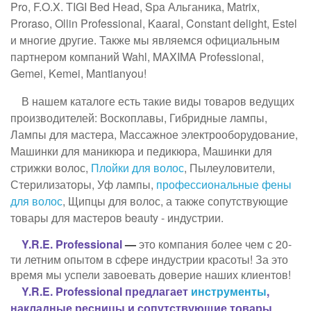
Pro, F.O.X. TIGI Bed Head, Spa Альганика, Matrix,
Proraso, Ollin Professional, Kaaral, Constant delight, Estel
и многие другие. Также мы являемся официальным
партнером компаний Wahl, MAXIMA Professional,
Gemei, Kemei, Mantianyou!
В нашем каталоге есть такие виды товаров ведущих
производителей: Воскоплавы, Гибридные лампы,
Лампы для мастера, Массажное электрооборудование,
Машинки для маникюра и педикюра, Машинки для
стрижки волос,
Плойки для волос
, Пылеуловители,
Стерилизаторы, Уф лампы,
профессиональные фены
для волос
, Щипцы для волос, а также сопутствующие
товары для мастеров beauty - индустрии.
Y.R.E. Professional
—
это компания более чем с 20-
ти летним опытом в сфере индустрии красоты! За это
время мы успели завоевать доверие наших клиентов!
Y.R.E. Professional предлагает
инструменты
,
накладные ресницы и сопутствующие товары