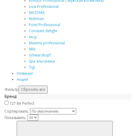
Kondor Professional ( Мужская косметика)
Livsi Professional
MASTARE
Nishman
Point Professional
Constant delight
Kezy
Maxima professional
Milv
Schwarzkopf
Spa альганика
Tigi
Новинки
Акции
Фильтр
Бренд:
727
Be Perfect
Сортировать:
Показывать: